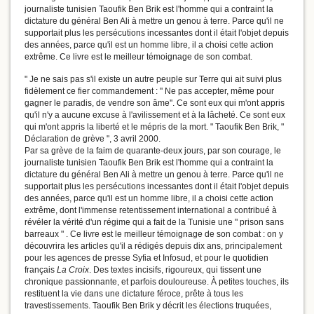
journaliste tunisien Taoufik Ben Brik est l'homme qui a contraint la
dictature du général Ben Ali à mettre un genou à terre. Parce qu'il ne
supportait plus les persécutions incessantes dont il était l'objet depuis
des années, parce qu'il est un homme libre, il a choisi cette action
extrême. Ce livre est le meilleur témoignage de son combat.
" Je ne sais pas s'il existe un autre peuple sur Terre qui ait suivi plus
fidèlement ce fier commandement : '' Ne pas accepter, même pour
gagner le paradis, de vendre son âme''. Ce sont eux qui m'ont appris
qu'il n'y a aucune excuse à l'avilissement et à la lâcheté. Ce sont eux
qui m'ont appris la liberté et le mépris de la mort. " Taoufik Ben Brik, "
Déclaration de grève ", 3 avril 2000.
Par sa grève de la faim de quarante-deux jours, par son courage, le
journaliste tunisien Taoufik Ben Brik est l'homme qui a contraint la
dictature du général Ben Ali à mettre un genou à terre. Parce qu'il ne
supportait plus les persécutions incessantes dont il était l'objet depuis
des années, parce qu'il est un homme libre, il a choisi cette action
extrême, dont l'immense retentissement international a contribué à
révéler la vérité d'un régime qui a fait de la Tunisie une " prison sans
barreaux " . Ce livre est le meilleur témoignage de son combat : on y
découvrira les articles qu'il a rédigés depuis dix ans, principalement
pour les agences de presse Syfia et Infosud, et pour le quotidien
français
La Croix
. Des textes incisifs, rigoureux, qui tissent une
chronique passionnante, et parfois douloureuse. À petites touches, ils
restituent la vie dans une dictature féroce, prête à tous les
travestissements. Taoufik Ben Brik y décrit les élections truquées,