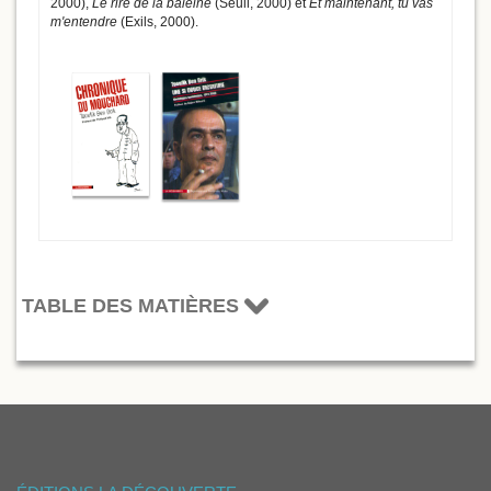
2000),
Le rire de la baleine
(Seuil, 2000) et
Et maintenant, tu vas
m'entendre
(Exils, 2000).
TABLE DES MATIÈRES