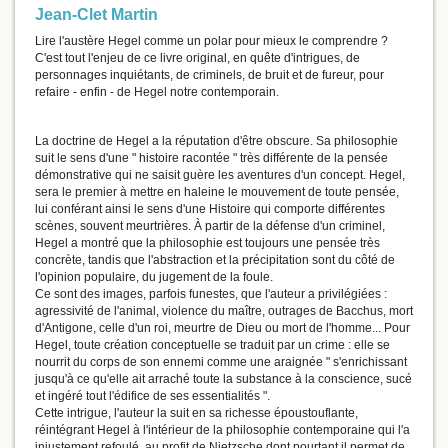
Jean-Clet Martin
Lire l'austère Hegel comme un polar pour mieux le comprendre ?
C'est tout l'enjeu de ce livre original, en quête d'intrigues, de
personnages inquiétants, de criminels, de bruit et de fureur, pour
refaire - enfin - de Hegel notre contemporain.
La doctrine de Hegel a la réputation d'être obscure. Sa philosophie
suit le sens d'une " histoire racontée " très différente de la pensée
démonstrative qui ne saisit guère les aventures d'un concept. Hegel,
sera le premier à mettre en haleine le mouvement de toute pensée,
lui conférant ainsi le sens d'une Histoire qui comporte différentes
scènes, souvent meurtrières. À partir de la défense d'un criminel,
Hegel a montré que la philosophie est toujours une pensée très
concrète, tandis que l'abstraction et la précipitation sont du côté de
l'opinion populaire, du jugement de la foule.
Ce sont des images, parfois funestes, que l'auteur a privilégiées :
agressivité de l'animal, violence du maître, outrages de Bacchus, mort
d'Antigone, celle d'un roi, meurtre de Dieu ou mort de l'homme... Pour
Hegel, toute création conceptuelle se traduit par un crime : elle se
nourrit du corps de son ennemi comme une araignée " s'enrichissant
jusqu'à ce qu'elle ait arraché toute la substance à la conscience, sucé
et ingéré tout l'édifice de ses essentialités ".
Cette intrigue, l'auteur la suit en sa richesse époustouflante,
réintégrant Hegel à l'intérieur de la philosophie contemporaine qui l'a
injustement refoulé, au profit de Nietzsche dont pourtant il permet de