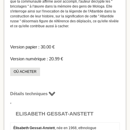
que la communauté affirme avoir accompli, l'auteur décrypte les "
bricolages " à l'œuvre dans la mémoire des gens de Mologa. Elle
s'interroge ainsi sur l'invocation de la légende de l'Atlantide dans la
construction de leur histoire, sur la signification de cette " Atlantide
russe " désormais figure de référence des déplacés, ce qu'elle révèle
et ce qu'elle contribue aussi à cacher.
Version papier :
30.00 €
Version numérique :
20.99 €
OÙ ACHETER
Détails techniques
ELISABETH GESSAT-ANSTETT
Élisabeth Gessat-Anstett
, née en 1968, ethnologue