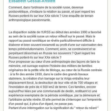
Elisabeth Gessat-Anstett
Comment, dans l'ordinaire de la société russe, devenue
postsoviétique, s'instaure la relation au passé, et quel regard les
Russes portent-ils sur leur XXe siècle ? Une enquête de terrain
anthropologique passionnante.
La disparition subite de l'URSS au début des années 1990 a favorisé
au sein de la société russe un retour réflexif sur le passé. Mais le
rapport au passé soviétique se révèle particulièrement difficile à
élaborer et bien souvent escamoté au profit d'une sur-valorisation des
temps prérévolutionnaires. Comment, alors, se construisent et se
perpétuent désormais en Russie les souvenirs ? Quel regard les
Russes portent-ils sur leur XXe siècle ?
Pour progresser au cœur d'une anthropologie des façons de faire la
mémoire, cet ouvrage explore l'histoire des milliers de familles
originaires de la petite ville de Mologa, au cœur de la Russie centrale
: à la fin des année 1930, dans le cadre des grands travaux
staliniens, la création d'un barrage sur la Volga entraîna leur
déplacement forcé, la destruction de leur ville et de 700 villages et
l'inondation de près de 4 500 km2 de terres. Ces familles, encore
aujourd'hui liées par une communauté de destin, restituent ici une
expérience exemplaire de la période soviétique, par la démesure et
l'arbitraire qu'elle révèle. Et elle permet de s'interroger sur l'empreinte
d'un passé qui, à plus d'un égard, ne passe pas.
Partant d'une interrogation sur la signification du " retour du néant "