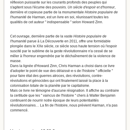
réflexion puissante sur les courants profonds des peuples qui
s'agitent sous l'écume des pouvoirs.
Un siècle d'espoir et d'horreur
,
dernière et copieuse partie de la monumentale
Histoire populaire de
l'humanité
de Harman, est un livre en soi, réunissant toutes les
qualités de cet auteur " indispensable " selon Howard Zinn.
Cet ouvrage, dernière partie de la vaste
Histoire populaire de
l'humanité
parue à La Découverte en 2011, offre une formidable
plongée dans le XXe siècle, ce siècle sous haute tension où l'espoir
suscité par le sublime de la geste révolutionnaire n'a cessé de se
mêler à l'horreur engendrée par le déchaînement de la violence de
masse.
Dans la lignée d'Howard Zinn, Chris Harman a choisi dans ce livre
d'adopter le point de vue des délaissé-e-s de l'histoire " officielle "
pour faire état des guerres atroces, des révolutions, contre-
révolutions et génocides qui ont finalement laissé la place à la
colonisation totale de la planète par le capitalisme.
Mais ce livre ne témoigne d'aucune résignation. Il affiche au contraire
la certitude que les " vaincus de l'histoire " chers à Walter Benjamin
continuent de nourrir notre époque de leurs potentialités
révolutionnaires… La fin de l'histoire, nous prévient Harman, n'a pas
commencé.