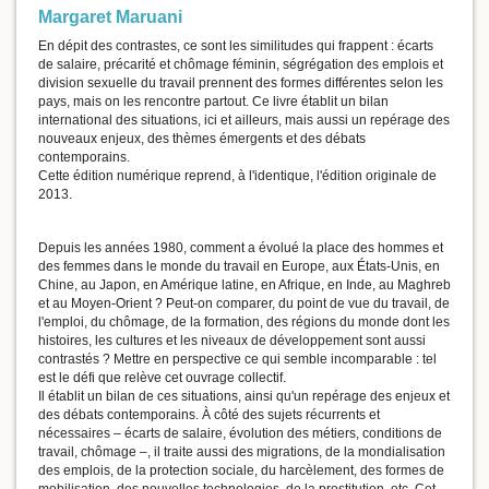
Margaret Maruani
En dépit des contrastes, ce sont les similitudes qui frappent : écarts
de salaire, précarité et chômage féminin, ségrégation des emplois et
division sexuelle du travail prennent des formes différentes selon les
pays, mais on les rencontre partout. Ce livre établit un bilan
international des situations, ici et ailleurs, mais aussi un repérage des
nouveaux enjeux, des thèmes émergents et des débats
contemporains.
Cette édition numérique reprend, à l'identique, l'édition originale de
2013.
Depuis les années 1980, comment a évolué la place des hommes et
des femmes dans le monde du travail en Europe, aux États-Unis, en
Chine, au Japon, en Amérique latine, en Afrique, en Inde, au Maghreb
et au Moyen-Orient ? Peut-on comparer, du point de vue du travail, de
l'emploi, du chômage, de la formation, des régions du monde dont les
histoires, les cultures et les niveaux de développement sont aussi
contrastés ? Mettre en perspective ce qui semble incomparable : tel
est le défi que relève cet ouvrage collectif.
Il établit un bilan de ces situations, ainsi qu'un repérage des enjeux et
des débats contemporains. À côté des sujets récurrents et
nécessaires – écarts de salaire, évolution des métiers, conditions de
travail, chômage –, il traite aussi des migrations, de la mondialisation
des emplois, de la protection sociale, du harcèlement, des formes de