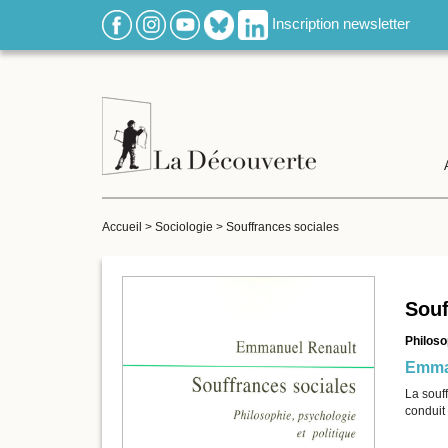
Inscription newsletter
Accueil
>
Sociologie
>
Souffrances sociales
Souf
Philoso
Emma
La souff
conduit 