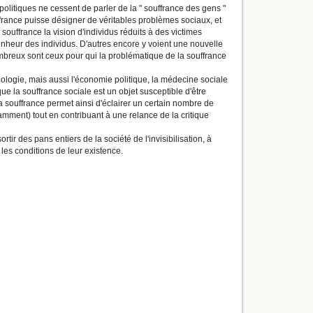
politiques ne cessent de parler de la " souffrance des gens "
uffrance puisse désigner de véritables problèmes sociaux, et
souffrance la vision d'individus réduits à des victimes
onheur des individus. D'autres encore y voient une nouvelle
ombreux sont ceux pour qui la problématique de la souffrance
ologie, mais aussi l'économie politique, la médecine sociale
e la souffrance sociale est un objet susceptible d'être
 souffrance permet ainsi d'éclairer un certain nombre de
amment) tout en contribuant à une relance de la critique
tir des pans entiers de la société de l'invisibilisation, à
les conditions de leur existence.