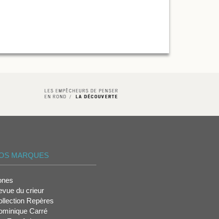
OS MARQUES
ones
vue du crieur
llection Repères
ominique Carré