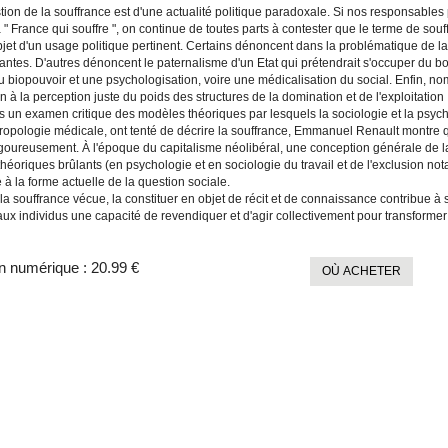
ion de la souffrance est d'une actualité politique paradoxale. Si nos responsables 
 " France qui souffre ", on continue de toutes parts à contester que le terme de so
objet d'un usage politique pertinent. Certains dénoncent dans la problématique de la 
antes. D'autres dénoncent le paternalisme d'un Etat qui prétendrait s'occuper du b
u biopouvoir et une psychologisation, voire une médicalisation du social. Enfin, n
an à la perception juste du poids des structures de la domination et de l'exploitation
rs un examen critique des modèles théoriques par lesquels la sociologie et la psych
hropologie médicale, ont tenté de décrire la souffrance, Emmanuel Renault montre qu
rigoureusement. À l'époque du capitalisme néolibéral, une conception générale de la
héoriques brûlants (en psychologie et en sociologie du travail et de l'exclusion not
à la forme actuelle de la question sociale.
la souffrance vécue, la constituer en objet de récit et de connaissance contribue à sor
ux individus une capacité de revendiquer et d'agir collectivement pour transformer 
n numérique :
20.99 €
OÙ ACHETER