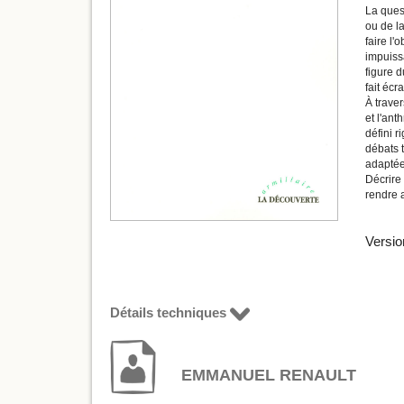
La quest
ou de la
faire l'
impuiss
figure d
fait écr
À trave
et l'ant
défini 
débats t
adaptée 
Décrire 
rendre a
Versio
Détails techniques
EMMANUEL RENAULT