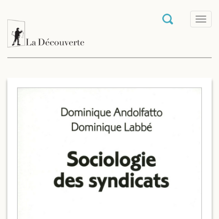
T
o
g
g
l
e
n
a
v
i
g
a
t
i
o
n