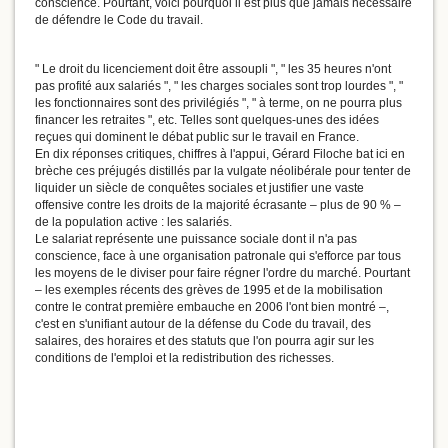
conscience. Pourtant, voici pourquoi il est plus que jamais nécessaire
de défendre le Code du travail.
" Le droit du licenciement doit être assoupli ", " les 35 heures n'ont
pas profité aux salariés ", " les charges sociales sont trop lourdes ", "
les fonctionnaires sont des privilégiés ", " à terme, on ne pourra plus
financer les retraites ", etc. Telles sont quelques-unes des idées
reçues qui dominent le débat public sur le travail en France.
En dix réponses critiques, chiffres à l'appui, Gérard Filoche bat ici en
brèche ces préjugés distillés par la vulgate néolibérale pour tenter de
liquider un siècle de conquêtes sociales et justifier une vaste
offensive contre les droits de la majorité écrasante – plus de 90 % –
de la population active : les salariés.
Le salariat représente une puissance sociale dont il n'a pas
conscience, face à une organisation patronale qui s'efforce par tous
les moyens de le diviser pour faire régner l'ordre du marché. Pourtant
– les exemples récents des grèves de 1995 et de la mobilisation
contre le contrat première embauche en 2006 l'ont bien montré –,
c'est en s'unifiant autour de la défense du Code du travail, des
salaires, des horaires et des statuts que l'on pourra agir sur les
conditions de l'emploi et la redistribution des richesses.