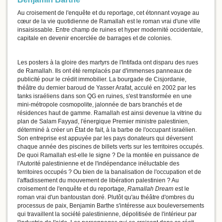
Au croisement de l'enquête et du reportage, cet étonnant voyage au
cœur de la vie quotidienne de Ramallah est le roman vrai d'une ville
insaisissable. Entre champ de ruines et hyper modernité occidentale,
capitale en devenir encerclée de barrages et de colonies.
Les posters à la gloire des martyrs de l'Intifada ont disparu des rues
de Ramallah. Ils ont été remplacés par d'immenses panneaux de
publicité pour le crédit immobilier. La bourgade de Cisjordanie,
théâtre du dernier baroud de Yasser Arafat, acculé en 2002 par les
tanks israéliens dans son QG en ruines, s'est transformée en une
mini-métropole cosmopolite, jalonnée de bars branchés et de
résidences haut de gamme. Ramallah est ainsi devenue la vitrine du
plan de Salam Fayyad, l'énergique Premier ministre palestinien,
déterminé à créer un État de fait, à la barbe de l'occupant israélien.
Son entreprise est appuyée par les pays donateurs qui déversent
chaque année des piscines de billets verts sur les territoires occupés.
De quoi Ramallah est-elle le signe ? De la montée en puissance de
l'Autorité palestinienne et de l'indépendance inéluctable des
territoires occupés ? Ou bien de la banalisation de l'occupation et de
l'affadissement du mouvement de libération palestinien ? Au
croisement de l'enquête et du reportage,
Ramallah Dream
est le
roman vrai d'un bantoustan doré. Plutôt qu'au théâtre d'ombres du
processus de paix, Benjamin Barthe s'intéresse aux bouleversements
qui travaillent la société palestinienne, dépolitisée de l'intérieur par