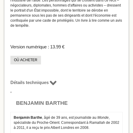
l'industrie de l'aide. Les personnages qui se croisent dans ce récit –
négociateurs, diplomates, hommes d'affaires ou activistes – dressent
le portrait d'un État impossible, dont le territoire se dérobe en
permanence sous les pas de ses dirigeants et dont l'économie est
confisquée par une caste de privilégiés. Un livre à lire comme un avis
de tempête.
Version numérique :
13.99 €
OÙ ACHETER
Détails techniques
BENJAMIN BARTHE
Benjamin Barthe
, âgé de 39 ans, est journaliste au
Monde
,
spécialiste du Proche-Orient. Correspondant à Ramallah de 2002
à 2011, il a reçu le prix Albert Londres en 2008.