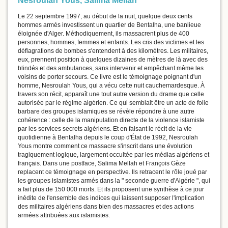
Nesroulah Yous
,
Salima Mellah
Le 22 septembre 1997, au début de la nuit, quelque deux cents
hommes armés investissent un quartier de Bentalha, une banlieue
éloignée d'Alger. Méthodiquement, ils massacrent plus de 400
personnes, hommes, femmes et enfants. Les cris des victimes et les
déflagrations de bombes s'entendent à des kilomètres. Les militaires,
eux, prennent position à quelques dizaines de mètres de là avec des
blindés et des ambulances, sans intervenir et empêchant même les
voisins de porter secours. Ce livre est le témoignage poignant d'un
homme, Nesroulah Yous, qui a vécu cette nuit cauchemardesque. À
travers son récit, apparaît une tout autre version du drame que celle
autorisée par le régime algérien. Ce qui semblait être un acte de folie
barbare des groupes islamiques se révèle répondre à une autre
cohérence : celle de la manipulation directe de la violence islamiste
par les services secrets algériens. Et en faisant le récit de la vie
quotidienne à Bentalha depuis le coup d'État de 1992, Nesroulah
Yous montre comment ce massacre s'inscrit dans une évolution
tragiquement logique, largement occultée par les médias algériens et
français. Dans une postface, Salima Mellah et François Gèze
replacent ce témoignage en perspective. Ils retracent le rôle joué par
les groupes islamistes armés dans la " seconde guerre d'Algérie ", qui
a fait plus de 150 000 morts. Et ils proposent une synthèse à ce jour
inédite de l'ensemble des indices qui laissent supposer l'implication
des militaires algériens dans bien des massacres et des actions
armées attribuées aux islamistes.