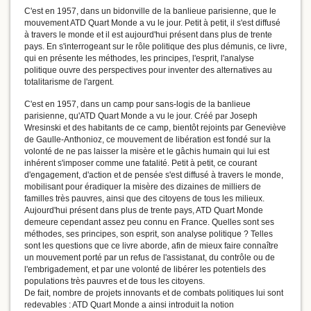
C'est en 1957, dans un bidonville de la banlieue parisienne, que le
mouvement ATD Quart Monde a vu le jour. Petit à petit, il s'est diffusé
à travers le monde et il est aujourd'hui présent dans plus de trente
pays. En s'interrogeant sur le rôle politique des plus démunis, ce livre,
qui en présente les méthodes, les principes, l'esprit, l'analyse
politique ouvre des perspectives pour inventer des alternatives au
totalitarisme de l'argent.
C'est en 1957, dans un camp pour sans-logis de la banlieue
parisienne, qu'ATD Quart Monde a vu le jour. Créé par Joseph
Wresinski et des habitants de ce camp, bientôt rejoints par Geneviève
de Gaulle-Anthonioz, ce mouvement de libération est fondé sur la
volonté de ne pas laisser la misère et le gâchis humain qui lui est
inhérent s'imposer comme une fatalité. Petit à petit, ce courant
d'engagement, d'action et de pensée s'est diffusé à travers le monde,
mobilisant pour éradiquer la misère des dizaines de milliers de
familles très pauvres, ainsi que des citoyens de tous les milieux.
Aujourd'hui présent dans plus de trente pays, ATD Quart Monde
demeure cependant assez peu connu en France. Quelles sont ses
méthodes, ses principes, son esprit, son analyse politique ? Telles
sont les questions que ce livre aborde, afin de mieux faire connaître
un mouvement porté par un refus de l'assistanat, du contrôle ou de
l'embrigadement, et par une volonté de libérer les potentiels des
populations très pauvres et de tous les citoyens.
De fait, nombre de projets innovants et de combats politiques lui sont
redevables : ATD Quart Monde a ainsi introduit la notion