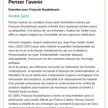
Penser l'avenir
Entretien avec François Noudelmann
André Gorz
Penser l'avenir
se constitue d'une série d'entretiens menés par
François Noudelmann auprès d'André Gorz quelques années avant
sa disparition. Á la faveur de ces échanges, l'auteur du
Traître
nous
offre un regard original sur l'ensemble de son parcours intellectuel.
Penseur singulier, inspiré notamment par Jean-Paul Sartre, André
Gorz (1923-2007) pose sans relâche la question fondamentale du
sens de la vie et du travail, maintenant le cap sur la liberté et
l'émancipation du sujet. Existentialiste, marxiste atypique,
anticapitaliste, il est aussi l'un des premiers artisans de l'écologie
politique.
Au fil du temps, ses réflexions ont porté sur l'aliénation de l'homme
contemporain, la question du travail à l'époque de l'automatisation, la
libération de la vie tandis que s'imposaient l'urgence écologique et la
nécessaire décroissance, la précarité et le dépassement du salariat.
Une pensée audacieuse qui refuse le conformisme et le confort de
positions établies pour explorer de nouveaux champs et rendre à
l'humain toute sa place.
En 2005, François Noudelmann a mené un long entretien avec le
philosophe, pour partie diffusé sur France Culture.
Penser l'avenir
restitue la totalité de ces échanges qui revisitent le parcours de Gorz,