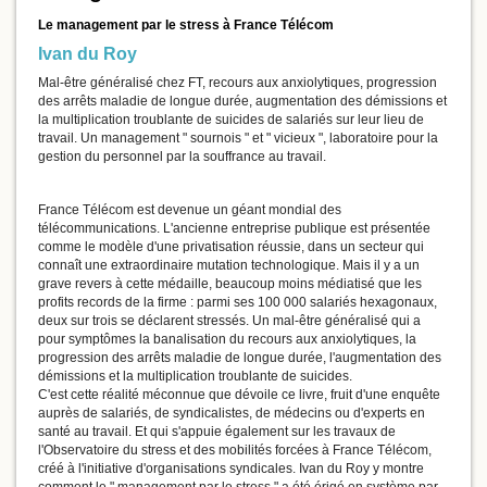
Le management par le stress à France Télécom
Ivan du Roy
Mal-être généralisé chez FT, recours aux anxiolytiques, progression
des arrêts maladie de longue durée, augmentation des démissions et
la multiplication troublante de suicides de salariés sur leur lieu de
travail. Un management " sournois " et " vicieux ", laboratoire pour la
gestion du personnel par la souffrance au travail.
France Télécom est devenue un géant mondial des
télécommunications. L'ancienne entreprise publique est présentée
comme le modèle d'une privatisation réussie, dans un secteur qui
connaît une extraordinaire mutation technologique. Mais il y a un
grave revers à cette médaille, beaucoup moins médiatisé que les
profits records de la firme : parmi ses 100 000 salariés hexagonaux,
deux sur trois se déclarent stressés. Un mal-être généralisé qui a
pour symptômes la banalisation du recours aux anxiolytiques, la
progression des arrêts maladie de longue durée, l'augmentation des
démissions et la multiplication troublante de suicides.
C'est cette réalité méconnue que dévoile ce livre, fruit d'une enquête
auprès de salariés, de syndicalistes, de médecins ou d'experts en
santé au travail. Et qui s'appuie également sur les travaux de
l'Observatoire du stress et des mobilités forcées à France Télécom,
créé à l'initiative d'organisations syndicales. Ivan du Roy y montre