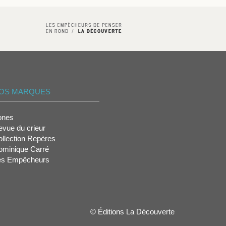
OS MARQUES
ones
vue du crieur
llection Repères
ominique Carré
es Empêcheurs
© Éditions La Découverte