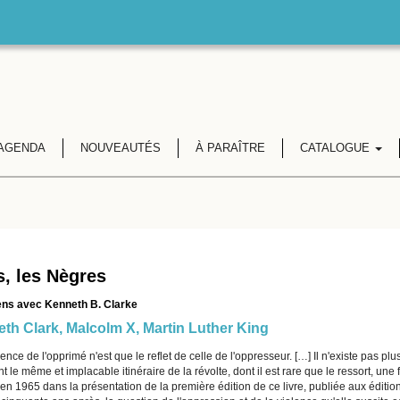
AGENDA
NOUVEAUTÉS
À PARAÎTRE
CATALOGUE
, les Nègres
ens avec Kenneth B. Clarke
th Clark
,
Malcolm X
,
Martin Luther King
lence de l'opprimé n'est que le reflet de celle de l'oppresseur. […] Il n'existe pas 
t le même et implacable itinéraire de la révolte, dont il est rare que le ressort, une 
n 1965 dans la présentation de la première édition de ce livre, publiée aux éditi