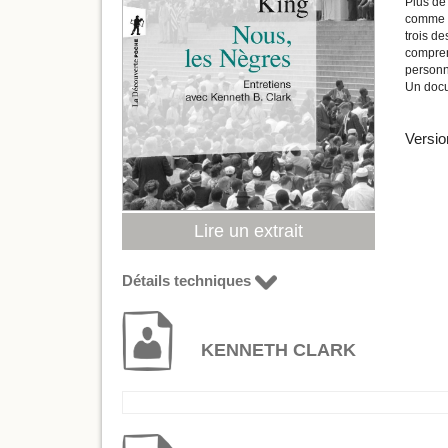
Plus de 
comme da
trois d
compren
personne
Un docu
Versio
Lire un extrait
Détails techniques
KENNETH CLARK