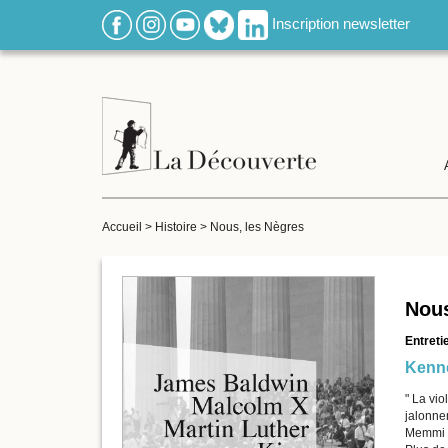
Inscription newsletter
Accueil
>
Histoire
>
Nous, les Nègres
Nous
Entreti
Kenne
" La vio
jalonnen
Memmi e