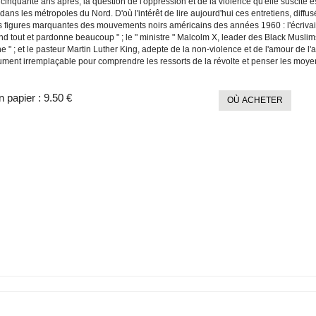
cinquante ans après, la question de l'oppression et de la violence qu'elle suscite
ns les métropoles du Nord. D'où l'intérêt de lire aujourd'hui ces entretiens, diff
es figures marquantes des mouvements noirs américains des années 1960 : l'écrivain
d tout et pardonne beaucoup " ; le " ministre " Malcolm X, leader des Black Muslim
 " ; et le pasteur Martin Luther King, adepte de la non-violence et de l'amour de l'
ment irremplaçable pour comprendre les ressorts de la révolte et penser les moyens
n papier :
9.50 €
OÙ ACHETER