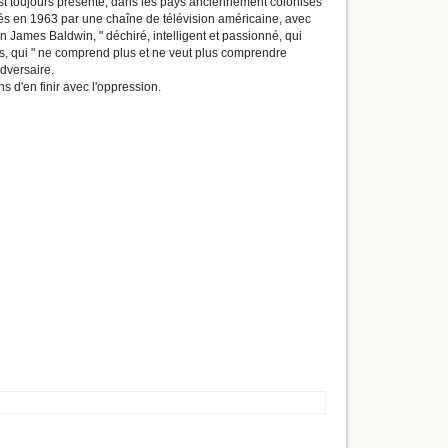
 est toujours présente, dans les pays anciennement colonisés
usés en 1963 par une chaîne de télévision américaine, avec
 James Baldwin, " déchiré, intelligent et passionné, qui
s, qui " ne comprend plus et ne veut plus comprendre
adversaire.
 d'en finir avec l'oppression.