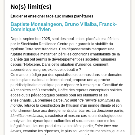
No(s) limit(es)
Étudier et enseigner face aux limites planétaires
Baptiste Monsaingeon
,
Bruno Villalba
,
Franck-
Dominique Vivien
Depuis septembre 2025, sept des neuf limites planétaires définies
par le Stockholm Resilience Centre pour garantir la stabilité du
système Terre sont franchies. Ces dépassements marquent une
rupture historique mettant en péril les conditions d'habitabilité de la
planète qui ont permis le développement des sociétés humaines
depuis l'Holocène. Dans cette situation d'urgence, comment
apprendre, enseigner, expliquer, débattre ?
Ce manuel, rédigé par des spécialistes reconnus dans leur domaine
sur les plans national et international, propose une approche
pluridisciplinaire et critique pour répondre à ces enjeux. Constitué de
40 chapitres et 60 encadrés, il offre des repères conceptuels solides
et des outils pédagogiques pensés pour les étudiants et les
enseignants. La première partie,
No limit : de l'illimité aux limites du
monde
, retrace la construction de l'illusion d'un monde illimité et son
effondrement face aux dérèglements planétaires. La deuxième partie,
Identifier nos limites
, caractérise et mesure ces seuils écologiques en
analysant les dynamiques culturelles et sociales tout comme les
inégalités qui les ont produites. La troisième partie,
Faire face aux
limites
, examine les réponses, le plus souvent instrumentales, que les