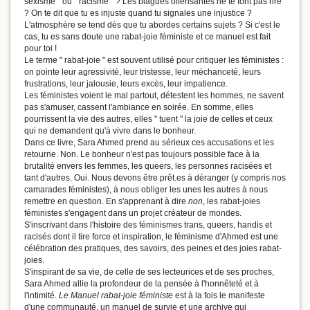
sexisme " ou " racisme " ? Les blagues offensantes ne te font pas rire
? On te dit que tu es injuste quand tu signales une injustice ?
L'atmosphère se tend dès que tu abordes certains sujets ? Si c'est le
cas, tu es sans doute une rabat-joie féministe et ce manuel est fait
pour toi !
Le terme " rabat-joie " est souvent utilisé pour critiquer les féministes :
on pointe leur agressivité, leur tristesse, leur méchanceté, leurs
frustrations, leur jalousie, leurs excès, leur impatience.
Les féministes voient le mal partout, détestent les hommes, ne savent
pas s'amuser, cassent l'ambiance en soirée. En somme, elles
pourrissent la vie des autres, elles " tuent " la joie de celles et ceux
qui ne demandent qu'à vivre dans le bonheur.
Dans ce livre, Sara Ahmed prend au sérieux ces accusations et les
retourne. Non. Le bonheur n'est pas toujours possible face à la
brutalité envers les femmes, les queers, les personnes racisées et
tant d'autres. Oui. Nous devons être prêt.es à déranger (y compris nos
camarades féministes), à nous obliger les unes les autres à nous
remettre en question. En s'apprenant à dire
non
, les rabat-joies
féministes s'engagent dans un projet créateur de mondes.
S'inscrivant dans l'histoire des féminismes trans, queers, handis et
racisés dont il tire force et inspiration, le féminisme d'Ahmed est une
célébration des pratiques, des savoirs, des peines et des joies rabat-
joies.
S'inspirant de sa vie, de celle de ses lecteurices et de ses proches,
Sara Ahmed allie la profondeur de la pensée à l'honnêteté et à
l'intimité.
Le Manuel rabat-joie féministe
est à la fois le manifeste
d'une communauté, un manuel de survie et une archive qui