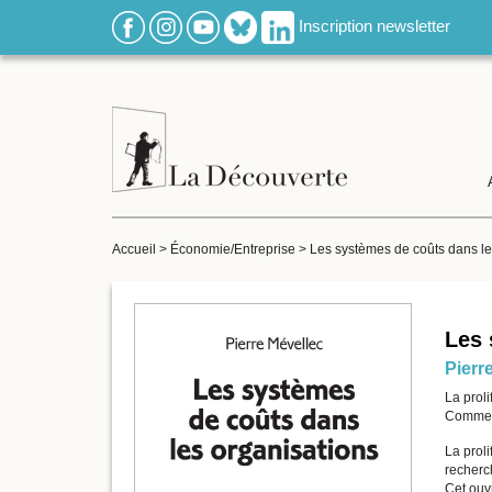
Inscription newsletter
Accueil
>
Économie/Entreprise
>
Les systèmes de coûts dans le
Les 
Pierr
La proli
Comment
La proli
recherc
Cet ouv