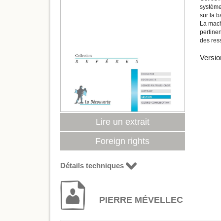
système
sur la b
La machi
pertinen
des res
Versio
Lire un extrait
Foreign rights
Détails techniques
PIERRE MÉVELLEC