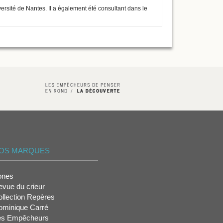
ersité de Nantes. Il a également été consultant dans le
OS MARQUES
ones
vue du crieur
llection Repères
ominique Carré
es Empêcheurs