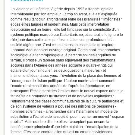
La violence qui déchire l'Algérie depuis 1992 a frappé l'opinion
internationale par son ampleur. Et trop souvent, elle est expliquée
comme résultant d'un affrontement entre des islamistes " intégristes "
et des élites laïques et modernistes. Mais cette interprétation
idéologique est un leurre : elle fait l'impasse sur la complexité d'un
système politique marqué par l'autoritarisme, et surtout, elle ignore le
rôle joué dans cette crise par les mutations en profondeur de la
société algérienne. C'est cette dimension essentielle qu'explore
Lahouari Addi dans cet ouvrage original. Combinant les approches
sociologique et anthropologique, à partir de solides enquêtes de
terrain, il brosse un tableau sans équivalent des transformations
sociales dans l'Algérie des années soixante à quatre-vingt, qui
éclaire d'un jour singulier les deux questions majeures - et
intimement liées - à ses yeux : l'évolution de la place des femmes et
l'émergence de l'islam politique. L'auteur montre ainsi comment
l'exode rural massif des années de l'après-indépendance, en
provoquant l'éclatement des familles dans le nouvel espace urbain, a
fait naître de profondes frustrations et de nouvelles aspirations :
l'effondrement des bases communautaires de la culture patriarcale et
de son système de valeurs a poussé des millions de personnes -
hommes et femmes - à rechercher dans l'islamisme un modèle de
substitution à l'échelle de la société, pour inventer un nouvel " espace
public ". Mais nombre d'entre elles n'acceptent pas encore la
conséquence principale d'une telle mutation : l'émancipation de la
femme. C'est cette contradiction qui est au cœur des violences