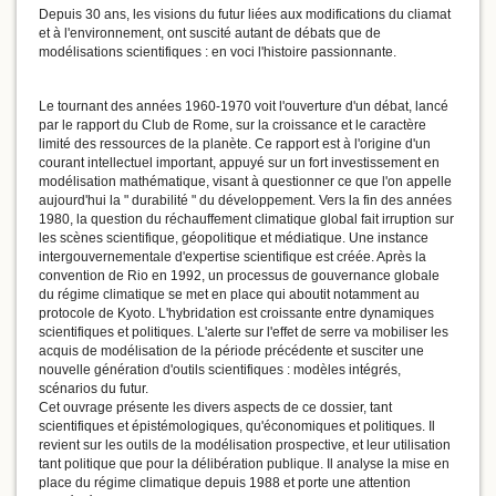
Depuis 30 ans, les visions du futur liées aux modifications du cliamat
et à l'environnement, ont suscité autant de débats que de
modélisations scientifiques : en voci l'histoire passionnante.
Le tournant des années 1960-1970 voit l'ouverture d'un débat, lancé
par le rapport du Club de Rome, sur la croissance et le caractère
limité des ressources de la planète. Ce rapport est à l'origine d'un
courant intellectuel important, appuyé sur un fort investissement en
modélisation mathématique, visant à questionner ce que l'on appelle
aujourd'hui la " durabilité " du développement. Vers la fin des années
1980, la question du réchauffement climatique global fait irruption sur
les scènes scientifique, géopolitique et médiatique. Une instance
intergouvernementale d'expertise scientifique est créée. Après la
convention de Rio en 1992, un processus de gouvernance globale
du régime climatique se met en place qui aboutit notamment au
protocole de Kyoto. L'hybridation est croissante entre dynamiques
scientifiques et politiques. L'alerte sur l'effet de serre va mobiliser les
acquis de modélisation de la période précédente et susciter une
nouvelle génération d'outils scientifiques : modèles intégrés,
scénarios du futur.
Cet ouvrage présente les divers aspects de ce dossier, tant
scientifiques et épistémologiques, qu'économiques et politiques. Il
revient sur les outils de la modélisation prospective, et leur utilisation
tant politique que pour la délibération publique. Il analyse la mise en
place du régime climatique depuis 1988 et porte une attention