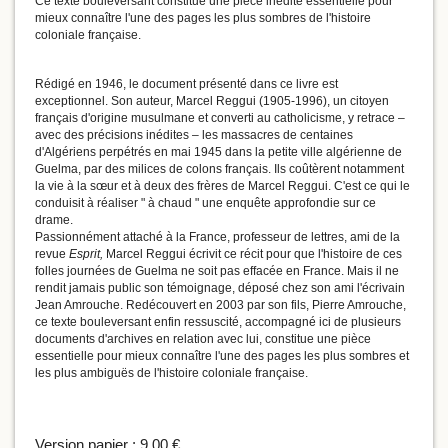
Ce texte bouleversant constitue une pièce inédite essentielle pour
mieux connaître l'une des pages les plus sombres de l'histoire
coloniale française.
Rédigé en 1946, le document présenté dans ce livre est
exceptionnel. Son auteur, Marcel Reggui (1905-1996), un citoyen
français d'origine musulmane et converti au catholicisme, y retrace –
avec des précisions inédites – les massacres de centaines
d'Algériens perpétrés en mai 1945 dans la petite ville algérienne de
Guelma, par des milices de colons français. Ils coûtèrent notamment
la vie à la sœur et à deux des frères de Marcel Reggui. C'est ce qui le
conduisit à réaliser " à chaud " une enquête approfondie sur ce
drame.
Passionnément attaché à la France, professeur de lettres, ami de la
revue
Esprit,
Marcel Reggui écrivit ce récit pour que l'histoire de ces
folles journées de Guelma ne soit pas effacée en France. Mais il ne
rendit jamais public son témoignage, déposé chez son ami l'écrivain
Jean Amrouche. Redécouvert en 2003 par son fils, Pierre Amrouche,
ce texte bouleversant enfin ressuscité, accompagné ici de plusieurs
documents d'archives en relation avec lui, constitue une pièce
essentielle pour mieux connaître l'une des pages les plus sombres et
les plus ambiguës de l'histoire coloniale française.
Version papier :
9.00 €