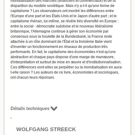
mondialisation des marchés (financiers et commerciaux) et de la
disparition du modèle soviétique. Mais n'y a-t-il qu'une forme de
capitalisme ? Les observateurs ont montré les différences entre
l'Europe d'une part et les États-Unis et le Japon d'autre part ; et le
capitalisme rhénan, lui-même, se révèle très diversifié en Europe :
entre la social - démocratie suédoise et le nouveau libéralisme
britannique, l'Allemagne continue à gérer son économie par
consensus sous la houlette de la Bundesbank, la France reste
attachée à un rôle dominant de l'État et la troisième Italie vient
d'inventer un fonctionnement en réseaux de production très
performants. En fait, le capitalisme des économistes n'est qu'une
abstraction et chaque pays dispose d'une marge de manœuvre,
d'interprétation et surtout de mise en œuvre et d'institutionnalisation.
Ces différences vont-elles se perpétrer ou la mondialisation en aura-
t-elle raison ? Les auteurs de ce livre, économistes et sociologues,
ont chacun leurs réponses.
Détails techniques
WOLFGANG STREECK