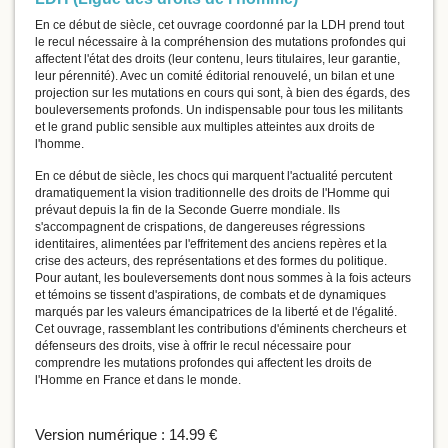
En ce début de siècle, cet ouvrage coordonné par la LDH prend tout
le recul nécessaire à la compréhension des mutations profondes qui
affectent l'état des droits (leur contenu, leurs titulaires, leur garantie,
leur pérennité). Avec un comité éditorial renouvelé, un bilan et une
projection sur les mutations en cours qui sont, à bien des égards, des
bouleversements profonds. Un indispensable pour tous les militants
et le grand public sensible aux multiples atteintes aux droits de
l'homme.
En ce début de siècle, les chocs qui marquent l'actualité percutent
dramatiquement la vision traditionnelle des droits de l'Homme qui
prévaut depuis la fin de la Seconde Guerre mondiale. Ils
s'accompagnent de crispations, de dangereuses régressions
identitaires, alimentées par l'effritement des anciens repères et la
crise des acteurs, des représentations et des formes du politique.
Pour autant, les bouleversements dont nous sommes à la fois acteurs
et témoins se tissent d'aspirations, de combats et de dynamiques
marqués par les valeurs émancipatrices de la liberté et de l'égalité.
Cet ouvrage, rassemblant les contributions d'éminents chercheurs et
défenseurs des droits, vise à offrir le recul nécessaire pour
comprendre les mutations profondes qui affectent les droits de
l'Homme en France et dans le monde.
Version numérique :
14.99 €