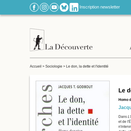
Inscription newsletter
Accueil
>
Sociologie
>
Le don, la dette et l'identité
Le do
Homo d
Jacq
Dans
L'
et de l'
n'interv