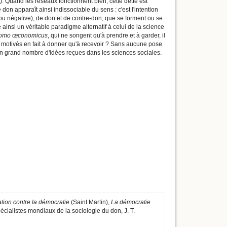
. Quand les réseaux fonctionnent bien, cette dette est
don apparaît ainsi indissociable du sens : c'est l'intention
ive ou négative), de don et de contre-don, que se forment ou se
insi un véritable paradigme alternatif à celui de la science
omo œconomicus
, qui ne songent qu'à prendre et à garder, il
 motivés en fait à donner qu'à recevoir ? Sans aucune pose
n grand nombre d'idées reçues dans les sciences sociales.
ation contre la démocratie
(Saint Martin),
La démocratie
ialistes mondiaux de la sociologie du don, J. T.