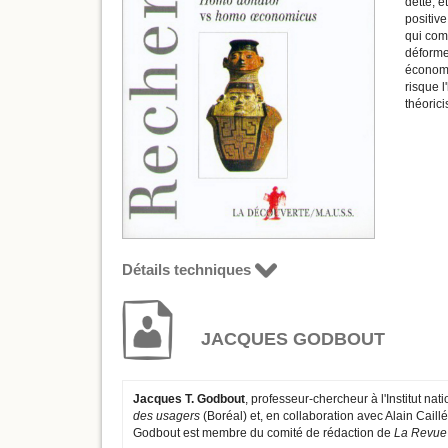
dette, e
positive
qui comp
déformen
économiq
risque l
théoric
Détails techniques
JACQUES GODBOUT
Jacques T. Godbout
, professeur-chercheur à l'Institut na
des usagers
(Boréal) et, en collaboration avec Alain Caill
Godbout est membre du comité de rédaction de
La Revu