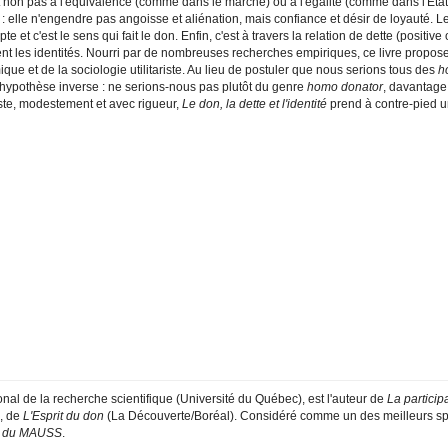
t non pas à l'équivalence (comme dans le marché) ou à l'égalité (comme dans l'État)
 : elle n'engendre pas angoisse et aliénation, mais confiance et désir de loyauté. Le 
te et c'est le sens qui fait le don. Enfin, c'est à travers la relation de dette (posit
t les identités. Nourri par de nombreuses recherches empiriques, ce livre propose a
ue et de la sociologie utilitariste. Au lieu de postuler que nous serions tous des
h
'hypothèse inverse : ne serions-nous pas plutôt du genre
homo donator
, davantage
iste, modestement et avec rigueur,
Le don, la dette et l'identité
prend à contre-pied u
tional de la recherche scientifique (Université du Québec), est l'auteur de
La particip
é, de
L'Esprit du don
(La Découverte/Boréal). Considéré comme un des meilleurs spéc
e du MAUSS
.