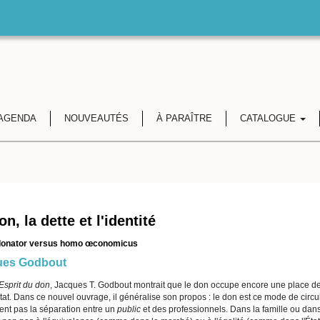
AGENDA
NOUVEAUTÉS
À PARAÎTRE
CATALOGUE
n, la dette et l'identité
onator versus homo œconomicus
ues Godbout
Esprit du don
, Jacques T. Godbout montrait que le don occupe encore une place d
État. Dans ce nouvel ouvrage, il généralise son propos : le don est ce mode de circ
ient pas la séparation entre un
public
et des professionnels. Dans la famille ou dan