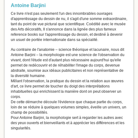
Antoine Barjini
Ce livre n'est pas seulement l'un des innombrables ouvrages
d'apprentissage du dessin de nu, il s'agit d'une somme extraordinaire,
tant du point de vue pictural que scientifique. Coéditié avec le musée
des Arts décoratifs, Il s'annonce dans la lignée des plus fameux
reference books sur l'apprentissage du dessin, et destiné à devenir
un usuel de portée internationale dans sa spécialité.
Au contraire de l'anatomie – science théorique et lacunaire, nous dit
Antoine Barjini – la morphologie est une science de l'observation du
vivant, dont l'étude est d'autant plus nécessaire aujourd'hui qu'elle
permet de redécouvrir et de réhabiliter l'image du corps, devenue
abstraite, soumise aux idéaux publicitaires et non représentative de
la diversité humaine.
Mêlant l'observation, la pratique du dessin et la relation aux œuvres
d'art, ce livre permet de toucher du doigt des interprétations
inhabituelles qui enrichissent la manière dont on peut observer un
corps.
De cette démarche découle l'évidence que chaque partie du corps,
loin de se réduire à quelques volumes simples, éveille un univers, un
champ de possibilités.
Pour Antoine Barjini, la morphologie sert à regarder les autres avec
des yeux ouverts et bienveillants et à apprécier les différences et les
singularités.