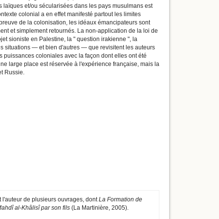
ons laïques et/ou sécularisées dans les pays musulmans est
exte colonial a en effet manifesté partout les limites
épreuve de la colonisation, les idéaux émancipateurs sont
ent et simplement retournés. La non-application de la loi de
t sioniste en Palestine, la " question irakienne ", la
 situations — et bien d'autres — que revisitent les auteurs
es puissances coloniales avec la façon dont elles ont été
ne large place est réservée à l'expérience française, mais la
t Russie.
t l'auteur de plusieurs ouvrages, dont
La Formation de
ahdî al-Khâlisî par son fils
(La Martinière, 2005).