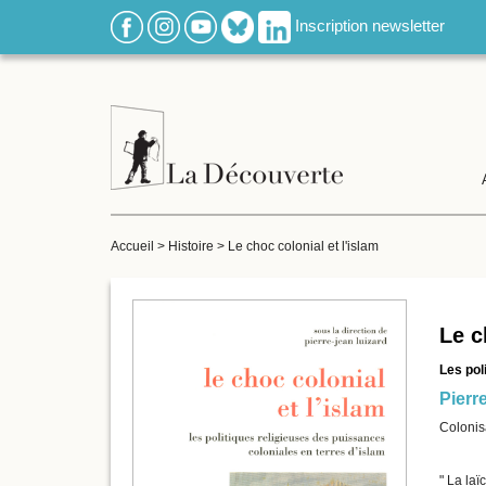
Inscription newsletter
Accueil
>
Histoire
>
Le choc colonial et l'islam
Le c
Les pol
Pierr
Colonisa
" La laï