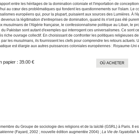
apport entre les héritages de la domination coloniale et l'importation de concepti
hui au cœur des problématiques qui fondent les questionnements sur l'islam. Le cont
rsalismes européens qui, pour la plupart, puisaient aux sources des Lumières. À l'
devenus la légitimation d'entreprises de domination, quand ils n'ont pas été purem
 musulmans de l'Algérie française, le confessionnalisme politique au Liban, le proje
 du Pakistan sont autant d'exemples qui interrogent ces universalismes. Ce sont ces
ès riche ouvrage collectif. En choisissant de confronter les politiques religieuses d
par les musulmans, ils fournissent les clefs pour comprendre les retours actuels. U
atique est élargie aux autres puissances coloniales européennes : Royaume-Uni e
n papier :
39.00 €
OÙ ACHETER
 membre du Groupe de sociologie des religions et de la laïcité (GSRL) à Paris. Il es
rakienne
(Fayard, 2002 ; nouvelle édition augmentée 2004) ;
La Vie de l'ayatollah M