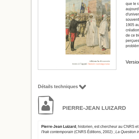
que le r
aujourd'
d'unive
souvent 
1905 aux
création
de ce tr
perçues 
problém
Versio
Détails techniques
PIERRE-JEAN LUIZARD
Pierre-Jean Luizard
, historien, est chercheur au CNRS et
l'Irak contemporain
(CNRS Éditions, 2002) ;
La Question i