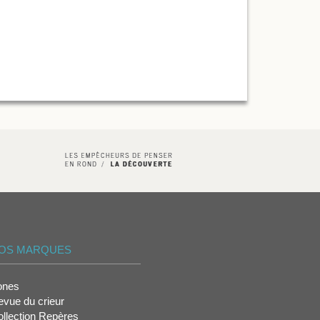
OS MARQUES
ones
vue du crieur
llection Repères