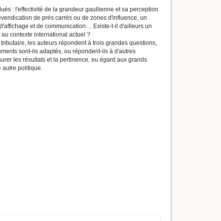
és : l'effectivité de la grandeur gaullienne et sa perception
 revendication de prés carrés ou de zones d'influence, un
'affichage et de communication… Existe-t-il d'ailleurs un
l au contexte international actuel ?
ibutaire, les auteurs répondent à trois grandes questions,
uments sont-ils adaptés, ou répondent-ils à d'autres
rer les résultats et la pertinence, eu égard aux grands
autre politique.