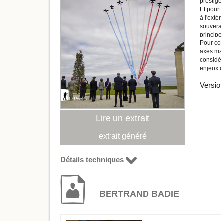
presti
Et pourt
à l'exté
souverai
principe
Pour co
axes maj
considé
enjeux c
Versio
Lire un extrait
extrait généré
Détails techniques
BERTRAND BADIE