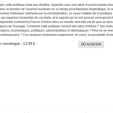
ge…
ant, cette politique reste peu étudiée, regardée avec une série d'
a priori
jamais évalu
rieur, la fonction de l'arsenal nucléaire en un temps post-bipolaire énigmatique, la
nisme rhétorique malmené par la mondialisation, un essor notable de la politique d
 qui organise l'ensemble de ces traits, et le logiciel qui lui est associé correspond-i
mprendre comment la France s'insère dans un monde dont elle est de plus en plus tr
eurs de l'ouvrage. Comment cette politique s'inscrit-elle dans l'histoire ? Ses instr
rations, économiques, politiques, administratives et idéologiques ? Peut-on en mesu
ontemporains ? Ces analyses éclairantes esquissent, en creux, la possibilité d'une 
n numérique :
13.99 €
OÙ ACHETER