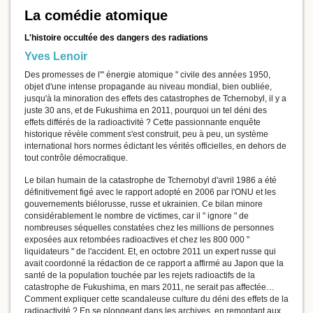
La comédie atomique
L'histoire occultée des dangers des radiations
Yves Lenoir
Des promesses de l'" énergie atomique " civile des années 1950,
objet d'une intense propagande au niveau mondial, bien oubliée,
jusqu'à la minoration des effets des catastrophes de Tchernobyl, il y a
juste 30 ans, et de Fukushima en 2011, pourquoi un tel déni des
effets différés de la radioactivité ? Cette passionnante enquête
historique révèle comment s'est construit, peu à peu, un système
international hors normes édictant les vérités officielles, en dehors de
tout contrôle démocratique.
Le bilan humain de la catastrophe de Tchernobyl d'avril 1986 a été
définitivement figé avec le rapport adopté en 2006 par l'ONU et les
gouvernements biélorusse, russe et ukrainien. Ce bilan minore
considérablement le nombre de victimes, car il " ignore " de
nombreuses séquelles constatées chez les millions de personnes
exposées aux retombées radioactives et chez les 800 000 "
liquidateurs " de l'accident. Et, en octobre 2011 un expert russe qui
avait coordonné la rédaction de ce rapport a affirmé au Japon que la
santé de la population touchée par les rejets radioactifs de la
catastrophe de Fukushima, en mars 2011, ne serait pas affectée…
Comment expliquer cette scandaleuse culture du déni des effets de la
radioactivité ? En se plongeant dans les archives, en remontant aux