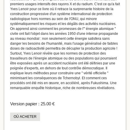
premiers usages intensifs des rayons X et du radium. C'est ce qu'a fait
Yves Lenoir pour ce livre où il retrace la surprenante histoire de la
construction progressive d'un système international de protection
radiologique hors normes au sein de l'ONU, qui minore
systématiquement les risques et les dégâts des activités nucléaires.
On apprend ainsi comment les promesses de l'" énergie atomique "
civile ont fait l'objet dans les années 1950 d'une intense propagande
au niveau mondial : non seulement cette énergie satisfera sans
danger les besoins de l'humanité, mais l'usage généralisé de faibles
doses de radioactivité permettra de décupler la production agricole !
Surtout, Yves Lenoir révèle que les normes de protection des
travailleurs de l'énergie atomique ou des populations qui pourraient
être exposées après un accident nucléaire ont été définies par une
poignée d'experts, en dehors de tout contrôle démocratique. Il
explique leurs méthodes pour construire une " vérité officielle "
minimisant les conséquences de Tchernobyl. Et comment ces
procédés ont été mis en œuvre, en accéléré, après Fukushima. Une
remarquable enquête historique, riche de nombreuses révélations.
Version papier :
25.00 €
OÙ ACHETER