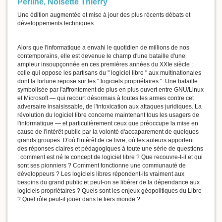
Perline
,
Noisette Thierry
Une édition augmentée et mise à jour des plus récents débats et
développements techniques.
Alors que l'informatique a envahi le quotidien de millions de nos
contemporains, elle est devenue le champ d'une bataille d'une
ampleur insoupçonnée en ces premières années du XXIe siècle :
celle qui oppose les partisans du " logiciel libre " aux multinationales
dont la fortune repose sur les " logiciels propriétaires ". Une bataille
symbolisée par l'affrontement de plus en plus ouvert entre GNU/Linux
et Microsoft — qui recourt désormais à toutes les armes contre cet
adversaire insaisissable, de l'intoxication aux attaques juridiques. La
révolution du logiciel libre concerne maintenant tous les usagers de
l'informatique — et particulièrement ceux que préoccupe la mise en
cause de l'intérêt public par la volonté d'accaparement de quelques
grands groupes. D'où l'intérêt de ce livre, où les auteurs apportent
des réponses claires et pédagogiques à toute une série de questions
: comment est né le concept de logiciel libre ? Que recouvre-t-il et qui
sont ses pionniers ? Comment fonctionne une communauté de
développeurs ? Les logiciels libres répondent-ils vraiment aux
besoins du grand public et peut-on se libérer de la dépendance aux
logiciels propriétaires ? Quels sont les enjeux géopolitiques du Libre
? Quel rôle peut-il jouer dans le tiers monde ?