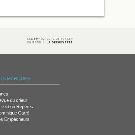
OS MARQUES
ones
vue du crieur
llection Repères
ominique Carré
es Empêcheurs