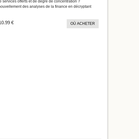
 services offerts et de degré de concentration ?
enouvellement des analyses de la finance en décryptant
10.99 €
OÙ ACHETER