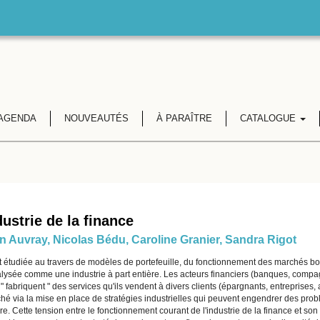
AGENDA
NOUVEAUTÉS
À PARAÎTRE
CATALOGUE
dustrie de la finance
an Auvray
,
Nicolas Bédu
,
Caroline Granier
,
Sandra Rigot
étudiée au travers de modèles de portefeuille, du fonctionnement des marchés bours
alysée comme une industrie à part entière. Les acteurs financiers (banques, compa
) " fabriquent " des services qu'ils vendent à divers clients (épargnants, entreprises, 
é via la mise en place de stratégies industrielles qui peuvent engendrer des probl
re. Cette tension entre le fonctionnement courant de l'industrie de la finance et so