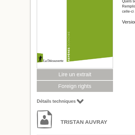
Quels so
Remplis
celle-ci
Versio
Lire un extrait
Foreign rights
Détails techniques
TRISTAN AUVRAY