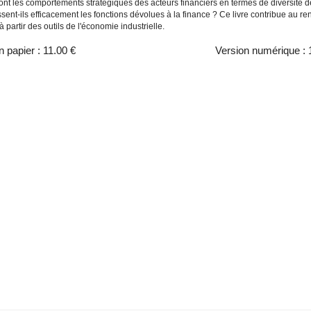
nt les comportements stratégiques des acteurs financiers en termes de diversité de
sent-ils efficacement les fonctions dévolues à la finance ? Ce livre contribue au r
 à partir des outils de l'économie industrielle.
n papier :
11.00 €
Version numérique :