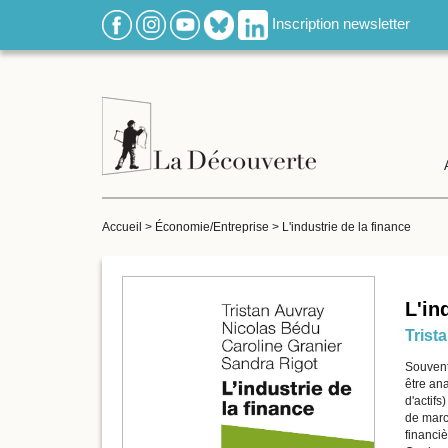
Inscription newsletter
Accueil
>
Économie/Entreprise
>
L'industrie de la finance
L'in
Trist
Souvent 
être an
d'actifs
de march
financiè