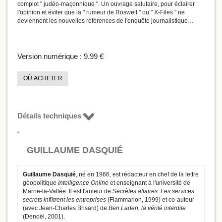
complot " judéo-maçonnique ". Un ouvrage salutaire, pour éclairer
l'opinion et éviter que la " rumeur de Roswell " ou " X-Files " ne
deviennent les nouvelles références de l'enquête journalistique…
Version numérique :
9.99 €
OÙ ACHETER
Détails techniques
GUILLAUME DASQUIÉ
Guillaume Dasquié
, né en 1966, est rédacteur en chef de la lettre
géopolitique
Intelligence Online
et enseignant à l'université de
Marne-la-Vallée. Il est l'auteur de
Secrètes affaires. Les services
secrets infiltrent les entreprises
(Flammarion, 1999) et co-auteur
(avec Jean-Charles Brisard) de
Ben Laden, la vérité interdite
(Denoël, 2001).