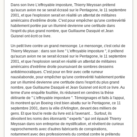
Dans son livre L'effroyable imposture, Thierry Meyssan prétend
qu'aucun avion ne se serait écrasé sur le Pentagone, le 11 septembre
2001, et que l'explosion serait en réalité un attentat de militaires
américains d'extrême droite. C'est pour empêcher qu'une contrevérité
habilement portée par un illuminé devienne une certitude dans
l'esprit du plus grand nombre, que Guillaume Dasquié et Jean
Guisnel ont écrit ce livre.
Un petit livre contre un grand mensonge. Le mensonge, c'est celui de
Thierry Meyssan : dans son livre " L'effroyable imposture ", il prétend
qu'aucun avion ne se serait écrasé sur le Pentagone, le 11 septembre
2001, et que l'explosion serait en réalité un attentat de militaires
américains d'extrême droite poursuivant de sombres desseins
antidémocratiques. C'est pour en finir avec cette rumeur
nauséabonde, pour empêcher qu'une contrevérité habilement portée
par un illuminé devienne une certitude dans l'esprit du plus grand
nombre, que Guillaume Dasquié et Jean Guisnel ont écrit ce livre. Au
terme d'une enquête fouillée, ils réduisent en cendres la thèse
délirante de " L'effroyable imposture ". Témoignages et faits à l'appui,
ils montrent qu'un Boeing s'est bien abattu sur le Pentagone, ce 11
septembre 2001, dans la ville d'Arlington, devant des milliers de
gens. Et que tout le reste du livre est à l'avenant… Surtout, ils
dévoilent les noms des étonnants " experts " qui ont épaulé Thierry
Meyssan dans son entreprise de mystification, et révèlent de curieux
rapprochements avec d'autres fabricants de conspirations,
notamment avec des professionnels du combat contre le prétendu