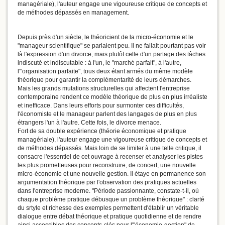
managériale), l'auteur engage une vigoureuse critique de concepts et
de méthodes dépassés en management.
Depuis près d'un siècle, le théoricient de la micro-économie et le
"manageur scientifique" se parlaient peu. Il ne fallait pourtant pas voir
là l'expression d'un divorce, mais plutôt celle d'un partage des tâches
indiscuté et indiscutable : à l'un, le "marché parfait", à l'autre,
l'"organisation parfaite", tous deux étant armés du même modèle
théorique pour garantir la complémentarité de leurs démarches.
Mais les grands mutations structurelles qui affectent l'entreprise
contemporaine rendent ce modèle théorique de plus en plus irréaliste
et inefficace. Dans leurs efforts pour surmonter ces difficultés,
l'économiste et le manageur parlent des langages de plus en plus
étrangers l'un à l'autre. Cette fois, le divorce menace.
Fort de sa double expérience (théorie économique et pratique
managériale), l'auteur engage une vigoureuse critique de concepts et
de méthodes dépassés. Mais loin de se limiter à une telle critique, il
consacre l'essentiel de cet ouvrage à recenser et analyser les pistes
les plus prometteuses pour reconstruire, de concert, une nouvelle
micro-économie et une nouvelle gestion. Il étaye en permanence son
argumentation théorique par l'observation des pratiques actuelles
dans l'entreprise moderne. "Période passionnante, constate-t-il, où
chaque problème pratique débusque un problème théorique" : clarté
du srtyle et richesse des exemples permettent d'établir un véritable
dialogue entre débat théorique et pratique quotidienne et de rendre