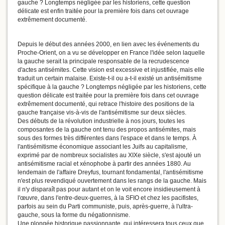
gauche ? Longtemps négligée par les historiens, cette question
délicate est enfin traitée pour la première fois dans cet ouvrage
extrêmement documenté.
Depuis le début des années 2000, en lien avec les événements du
Proche-Orient, on a vu se développer en France l'idée selon laquelle
la gauche serait la principale responsable de la recrudescence
d'actes antisémites. Cette vision est excessive et injustifiée, mais elle
traduit un certain malaise. Existe-t-il ou a-t-il existé un antisémitisme
spécifique à la gauche ? Longtemps négligée par les historiens, cette
question délicate est traitée pour la première fois dans cet ouvrage
extrêmement documenté, qui retrace l'histoire des positions de la
gauche française vis-à-vis de l'antisémitisme sur deux siècles.
Des débuts de la révolution industrielle à nos jours, toutes les
composantes de la gauche ont tenu des propos antisémites, mais
sous des formes très différentes dans l'espace et dans le temps. À
l'antisémitisme économique associant les Juifs au capitalisme,
exprimé par de nombreux socialistes au XIXe siècle, s'est ajouté un
antisémitisme racial et xénophobe à partir des années 1880. Au
lendemain de l'affaire Dreyfus, tournant fondamental, l'antisémitisme
n'est plus revendiqué ouvertement dans les rangs de la gauche. Mais
il n'y disparaît pas pour autant et on le voit encore insidieusement à
l'œuvre, dans l'entre-deux-guerres, à la SFIO et chez les pacifistes,
parfois au sein du Parti communiste, puis, après-guerre, à l'ultra-
gauche, sous la forme du négationnisme.
Une plongée historique passionnante, qui intéressera tous ceux que