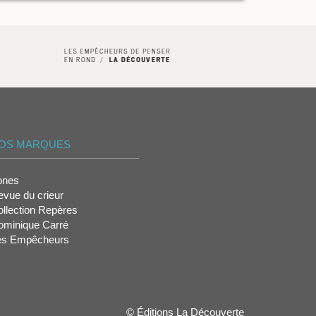
OS MARQUES
ones
vue du crieur
llection Repères
ominique Carré
es Empêcheurs
© Éditions La Découverte