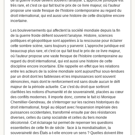
de la guerre froide défient souvent l'analyse. L'approche juridique est
très rare, et c'est ce qui fait tout le prix de ce livre majeur, où l'auteur
propose une vaste fresque de l'histoire contemporaine au regard du
droit international, qui est aussi une histoire de cette discipline encore
incertaine.
Les bouleversements qui affectent la société mondiale depuis la fin
de la guerre froide défient souvent l'analyse. Histoire, sciences
politiques et géopolitique sont appelées à la rescousse pour éclairer
cette sombre scène, sans toujours y parvenir. L'approche juridique est
beaucoup plus rare, et c'est ce qui fait tout le prix de ce livre majeur,
où l'auteur propose une vaste fresque de l'histoire contemporaine au
regard du droit international, qui est aussi une histoire de cette
discipline encore incertaine. Elle rappelle en effet que les relations
entre les acteurs de la scène mondiale sont aujourd'hui sous-tendues
par un droit dont les faiblesses et les impuissances sont souvent
dénoncées, mais dont le renforcement est sans doute aucun le défi
majeur de la période actuelle. Car c'est du droit que sortiront
clarifiées les notions d'humanité et de souveraineté, placées au cœur
des conflits modernes. Il importe donc, comme le fait ici Monique
Chemillier-Gendreau, de s'interroger sur les racines historiques du
droit international, forgé au départ avec l'expansion impériale des
puissances occidentales, transformé ensuite par des résistances
diverses, celles du camp socialiste et celles du tiers monde
décolonisé. Cet éclairage lui permet de repenser les questions
essentielles de cette fin de siècle : face à la mondialisation, la
souveraineté des États a-t-elle encore un sens ? Quelles doivent être