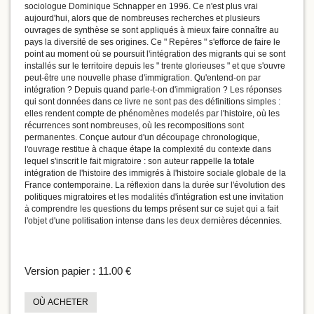
sociologue Dominique Schnapper en 1996. Ce n'est plus vrai
aujourd'hui, alors que de nombreuses recherches et plusieurs
ouvrages de synthèse se sont appliqués à mieux faire connaître au
pays la diversité de ses origines. Ce " Repères " s'efforce de faire le
point au moment où se poursuit l'intégration des migrants qui se sont
installés sur le territoire depuis les " trente glorieuses " et que s'ouvre
peut-être une nouvelle phase d'immigration. Qu'entend-on par
intégration ? Depuis quand parle-t-on d'immigration ? Les réponses
qui sont données dans ce livre ne sont pas des définitions simples :
elles rendent compte de phénomènes modelés par l'histoire, où les
récurrences sont nombreuses, où les recompositions sont
permanentes. Conçue autour d'un découpage chronologique,
l'ouvrage restitue à chaque étape la complexité du contexte dans
lequel s'inscrit le fait migratoire : son auteur rappelle la totale
intégration de l'histoire des immigrés à l'histoire sociale globale de la
France contemporaine. La réflexion dans la durée sur l'évolution des
politiques migratoires et les modalités d'intégration est une invitation
à comprendre les questions du temps présent sur ce sujet qui a fait
l'objet d'une politisation intense dans les deux dernières décennies.
Version papier :
11.00 €
OÙ ACHETER