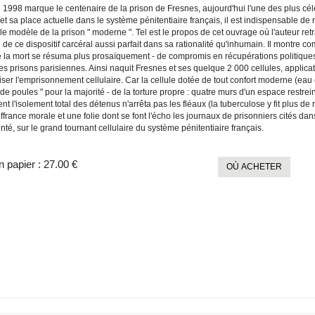
 1998 marque le centenaire de la prison de Fresnes, aujourd'hui l'une des plus cél
 et sa place actuelle dans le système pénitentiaire français, il est indispensable de
 modèle de la prison " moderne ". Tel est le propos de cet ouvrage où l'auteur retra
 de ce dispositif carcéral aussi parfait dans sa rationalité qu'inhumain. Il montre 
 la mort se résuma plus prosaïquement - de compromis en récupérations politiques - 
les prisons parisiennes. Ainsi naquit Fresnes et ses quelque 2 000 cellules, applica
ser l'emprisonnement cellulaire. Car la cellule dotée de tout confort moderne (eau et 
de poules " pour la majorité - de la torture propre : quatre murs d'un espace restrei
t l'isolement total des détenus n'arrêta pas les fléaux (la tuberculose y fit plus d
france morale et une folie dont se font l'écho les journaux de prisonniers cités d
é, sur le grand tournant cellulaire du système pénitentiaire français.
n papier :
27.00 €
OÙ ACHETER