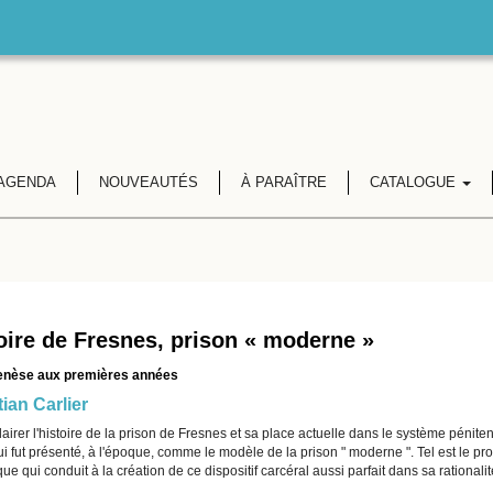
AGENDA
NOUVEAUTÉS
À PARAÎTRE
CATALOGUE
oire de Fresnes, prison « moderne »
enèse aux premières années
ian Carlier
airer l'histoire de la prison de Fresnes et sa place actuelle dans le système péniten
i fut présenté, à l'époque, comme le modèle de la prison " moderne ". Tel est le pro
ique qui conduit à la création de ce dispositif carcéral aussi parfait dans sa rational