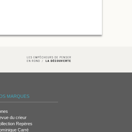
OS MARQUES
ones
vue du crieur
llection Repères
ominique Carré