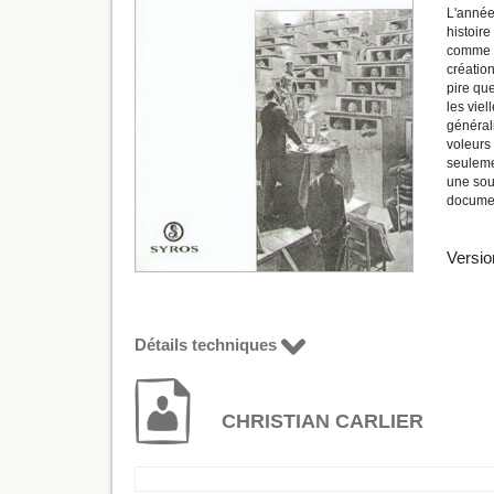
L'année
histoire
comme le
création
pire que
les viel
générali
voleurs 
seulemen
une souf
document
Versio
Détails techniques
CHRISTIAN CARLIER