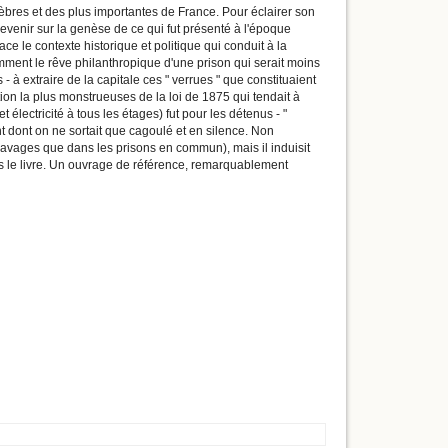
èbres et des plus importantes de France. Pour éclairer son
 revenir sur la genèse de ce qui fut présenté à l'époque
ce le contexte historique et politique qui conduit à la
comment le rêve philanthropique d'une prison qui serait moins
à extraire de la capitale ces " verrues " que constituaient
tion la plus monstrueuses de la loi de 1875 qui tendait à
électricité à tous les étages) fut pour les détenus - "
nt dont on ne sortait que cagoulé et en silence. Non
e ravages que dans les prisons en commun), mais il induisit
ans le livre. Un ouvrage de référence, remarquablement