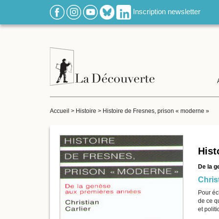
Inscription newsletter
Accueil
>
Histoire
>
Histoire de Fresnes, prison « moderne »
Hist
De la g
Christ
Pour écl
de ce qu
et polit