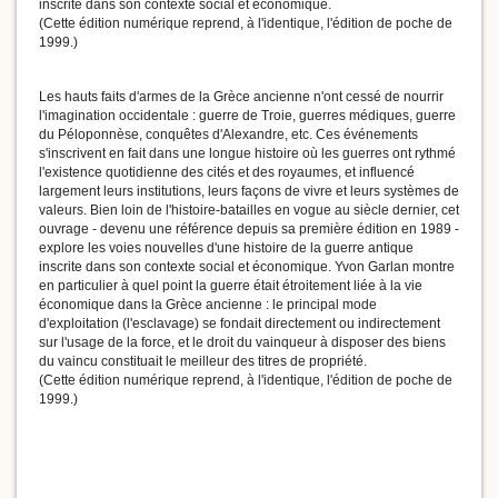
inscrite dans son contexte social et économique.
(Cette édition numérique reprend, à l'identique, l'édition de poche de
1999.)
Les hauts faits d'armes de la Grèce ancienne n'ont cessé de nourrir
l'imagination occidentale : guerre de Troie, guerres médiques, guerre
du Péloponnèse, conquêtes d'Alexandre, etc. Ces événements
s'inscrivent en fait dans une longue histoire où les guerres ont rythmé
l'existence quotidienne des cités et des royaumes, et influencé
largement leurs institutions, leurs façons de vivre et leurs systèmes de
valeurs. Bien loin de l'histoire-batailles en vogue au siècle dernier, cet
ouvrage - devenu une référence depuis sa première édition en 1989 -
explore les voies nouvelles d'une histoire de la guerre antique
inscrite dans son contexte social et économique. Yvon Garlan montre
en particulier à quel point la guerre était étroitement liée à la vie
économique dans la Grèce ancienne : le principal mode
d'exploitation (l'esclavage) se fondait directement ou indirectement
sur l'usage de la force, et le droit du vainqueur à disposer des biens
du vaincu constituait le meilleur des titres de propriété.
(Cette édition numérique reprend, à l'identique, l'édition de poche de
1999.)