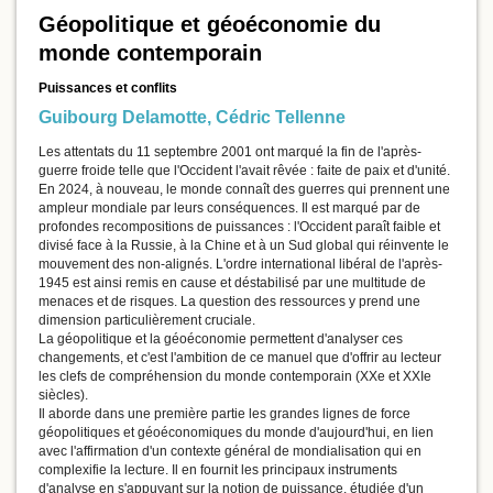
Géopolitique et géoéconomie du
monde contemporain
Puissances et conflits
Guibourg Delamotte
,
Cédric Tellenne
Les attentats du 11 septembre 2001 ont marqué la fin de l'après-
guerre froide telle que l'Occident l'avait rêvée : faite de paix et d'unité.
En 2024, à nouveau, le monde connaît des guerres qui prennent une
ampleur mondiale par leurs conséquences. Il est marqué par de
profondes recompositions de puissances : l'Occident paraît faible et
divisé face à la Russie, à la Chine et à un Sud global qui réinvente le
mouvement des non-alignés. L'ordre international libéral de l'après-
1945 est ainsi remis en cause et déstabilisé par une multitude de
menaces et de risques. La question des ressources y prend une
dimension particulièrement cruciale.
La géopolitique et la géoéconomie permettent d'analyser ces
changements, et c'est l'ambition de ce manuel que d'offrir au lecteur
les clefs de compréhension du monde contemporain (XXe et XXIe
siècles).
Il aborde dans une première partie les grandes lignes de force
géopolitiques et géoéconomiques du monde d'aujourd'hui, en lien
avec l'affirmation d'un contexte général de mondialisation qui en
complexifie la lecture. Il en fournit les principaux instruments
d'analyse en s'appuyant sur la notion de puissance, étudiée d'un