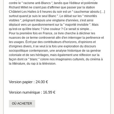
contre le " racisme anti-Blancs ", tandis que l'éditeur et polémiste
Richard Millet ne craint pas d'affirmer que passer par la station
Châtelet-Les Halles à 6 heures du soir est un " cauchemar absolu […]
surtout quand je suis le seul Blanc ". Le débat sur les " minorités
visibles ", prégnant depuis une vingtaine d'années, s'est ainsi
déplacé vers un questionnement sur la " majorité invisible ". Mais
qu'est-ce qu'être blanc ? Une couleur ? Ce serait si simple…
Pour la première fois en France, ce livre cherche à décliner les
nuances de ce terme controversé afin d'en interroger la pertinence et
les usages. Écrit par des contributeurs d'horizons, d'opinions et
d'origines divers, il se veut à la fois une exploration du discours
sociopolitique contemporain, une analyse historique de sa genèse
coloniale et de ses héritages, mais également une réflexion sur la
façon dont ce " blanc " colore nos imaginaires culturels, du cinéma à
la littérature, du rap à la télévision.
Version papier :
24.00 €
Version numérique :
16.99 €
OÙ ACHETER