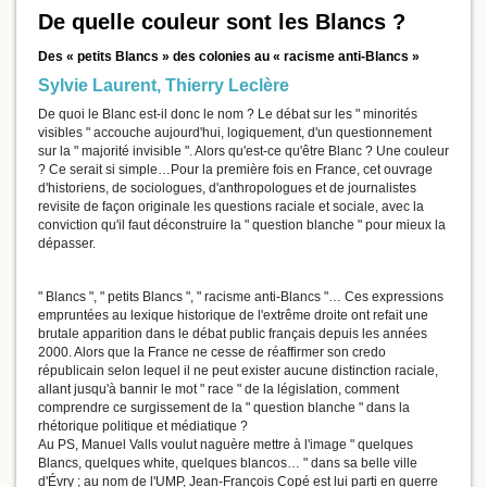
De quelle couleur sont les Blancs ?
Des « petits Blancs » des colonies au « racisme anti-Blancs »
Sylvie Laurent
,
Thierry Leclère
De quoi le Blanc est-il donc le nom ? Le débat sur les " minorités
visibles " accouche aujourd'hui, logiquement, d'un questionnement
sur la " majorité invisible ". Alors qu'est-ce qu'être Blanc ? Une couleur
? Ce serait si simple…Pour la première fois en France, cet ouvrage
d'historiens, de sociologues, d'anthropologues et de journalistes
revisite de façon originale les questions raciale et sociale, avec la
conviction qu'il faut déconstruire la " question blanche " pour mieux la
dépasser.
" Blancs ", " petits Blancs ", " racisme anti-Blancs "… Ces expressions
empruntées au lexique historique de l'extrême droite ont refait une
brutale apparition dans le débat public français depuis les années
2000. Alors que la France ne cesse de réaffirmer son credo
républicain selon lequel il ne peut exister aucune distinction raciale,
allant jusqu'à bannir le mot " race " de la législation, comment
comprendre ce surgissement de la " question blanche " dans la
rhétorique politique et médiatique ?
Au PS, Manuel Valls voulut naguère mettre à l'image " quelques
Blancs, quelques white, quelques blancos… " dans sa belle ville
d'Évry ; au nom de l'UMP, Jean-François Copé est lui parti en guerre