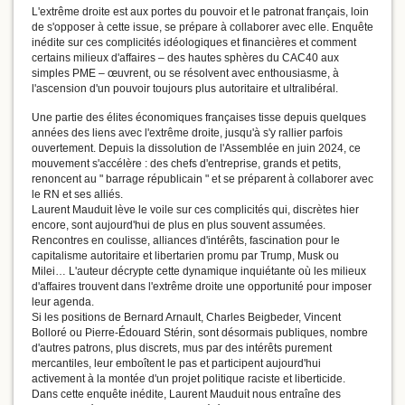
L'extrême droite est aux portes du pouvoir et le patronat français, loin
de s'opposer à cette issue, se prépare à collaborer avec elle. Enquête
inédite sur ces complicités idéologiques et financières et comment
certains milieux d'affaires – des hautes sphères du CAC40 aux
simples PME – œuvrent, ou se résolvent avec enthousiasme, à
l'ascension d'un pouvoir toujours plus autoritaire et ultralibéral.
Une partie des élites économiques françaises tisse depuis quelques
années des liens avec l'extrême droite, jusqu'à s'y rallier parfois
ouvertement. Depuis la dissolution de l'Assemblée en juin 2024, ce
mouvement s'accélère : des chefs d'entreprise, grands et petits,
renoncent au " barrage républicain " et se préparent à collaborer avec
le RN et ses alliés.
Laurent Mauduit lève le voile sur ces complicités qui, discrètes hier
encore, sont aujourd'hui de plus en plus souvent assumées.
Rencontres en coulisse, alliances d'intérêts, fascination pour le
capitalisme autoritaire et libertarien promu par Trump, Musk ou
Milei… L'auteur décrypte cette dynamique inquiétante où les milieux
d'affaires trouvent dans l'extrême droite une opportunité pour imposer
leur agenda.
Si les positions de Bernard Arnault, Charles Beigbeder, Vincent
Bolloré ou Pierre-Édouard Stérin, sont désormais publiques, nombre
d'autres patrons, plus discrets, mus par des intérêts purement
mercantiles, leur emboîtent le pas et participent aujourd'hui
activement à la montée d'un projet politique raciste et liberticide.
Dans cette enquête inédite, Laurent Mauduit nous entraîne des