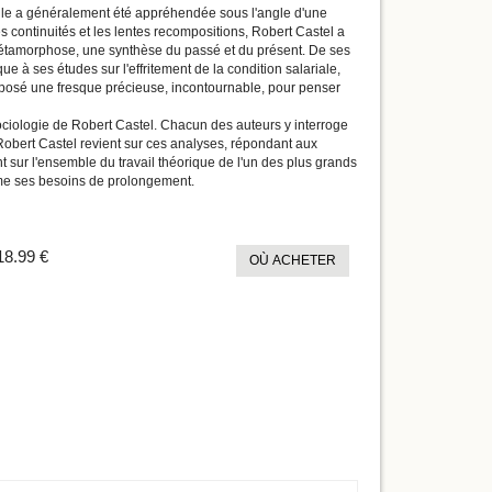
Elle a généralement été appréhendée sous l'angle d'une
es continuités et les lentes recompositions, Robert Castel a
métamorphose, une synthèse du passé et du présent. De ses
ue à ses études sur l'effritement de la condition salariale,
omposé une fresque précieuse, incontournable, pour penser
sociologie de Robert Castel. Chacun des auteurs y interroge
ie, Robert Castel revient sur ces analyses, répondant aux
ent sur l'ensemble du travail théorique de l'un des plus grands
omme ses besoins de prolongement.
18.99 €
OÙ ACHETER