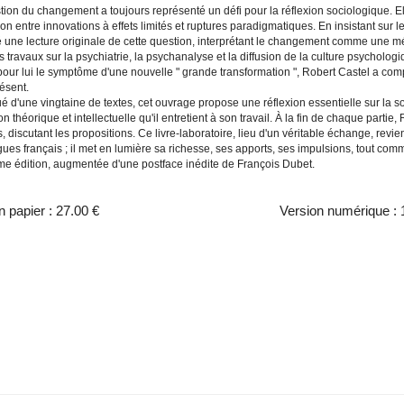
tion du changement a toujours représenté un défi pour la réflexion sociologique. 
on entre innovations à effets limités et ruptures paradigmatiques. En insistant sur l
 une lecture originale de cette question, interprétant le changement comme une 
 travaux sur la psychiatrie, la psychanalyse et la diffusion de la culture psychologiq
 pour lui le symptôme d'une nouvelle " grande transformation ", Robert Castel a c
ésent.
é d'une vingtaine de textes, cet ouvrage propose une réflexion essentielle sur la 
ion théorique et intellectuelle qu'il entretient à son travail. À la fin de chaque part
s, discutant les propositions. Ce livre-laboratoire, lieu d'un véritable échange, revi
gues français ; il met en lumière sa richesse, ses apports, ses impulsions, tout c
e édition, augmentée d'une postface inédite de François Dubet.
n papier :
27.00 €
Version numérique :