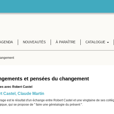
AGENDA
NOUVEAUTÉS
À PARAÎTRE
CATALOGUE
hangement
ngements et pensées du changement
es avec Robert Castel
t Castel
,
Claude Martin
age est le résultat d'un échange entre Robert Castel et une vingtaine de ses collèg
ique, qui se propose de " faire une généalogie du présent ".