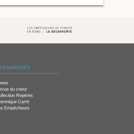
OS MARQUES
ones
vue du crieur
llection Repères
ominique Carré
es Empêcheurs