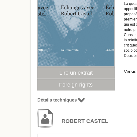
La ques
oppositi
proposé
premiers
qui est
notre pr
Constitu
la relat
critique
sociolo
Deuxièm
Versio
Lire un extrait
Foreign rights
Détails techniques
ROBERT CASTEL