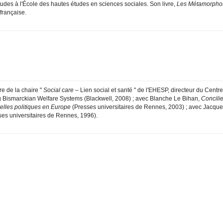
tudes à l'École des hautes études en sciences sociales. Son livre,
Les Métamorphos
française.
re de la chaire "
Social care
– Lien social et santé " de l'EHESP, directeur du Centr
g Bismarckian Welfare Systems (Blackwell, 2008) ; avec Blanche Le Bihan,
Concilie
lles politiques en Europe
(Presses universitaires de Rennes, 2003) ; avec Jacqu
es universitaires de Rennes, 1996).