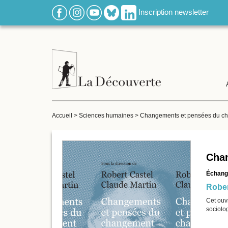
Inscription newsletter
Accueil
>
Sciences humaines
>
Changements et pensées du c
Cha
Échang
Rober
Cet ouvr
sociolog