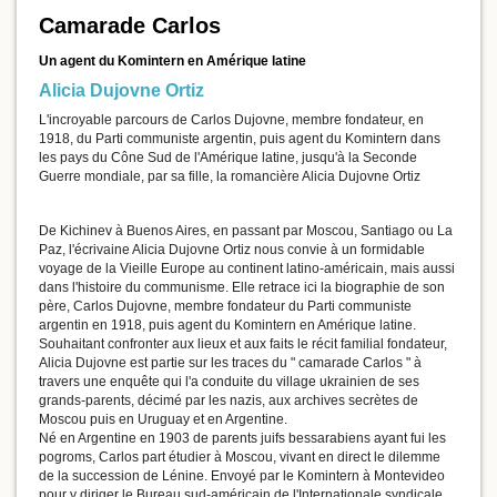
Camarade Carlos
Un agent du Komintern en Amérique latine
Alicia Dujovne Ortiz
L'incroyable parcours de Carlos Dujovne, membre fondateur, en
1918, du Parti communiste argentin, puis agent du Komintern dans
les pays du Cône Sud de l'Amérique latine, jusqu'à la Seconde
Guerre mondiale, par sa fille, la romancière Alicia Dujovne Ortiz
De Kichinev à Buenos Aires, en passant par Moscou, Santiago ou La
Paz, l'écrivaine Alicia Dujovne Ortiz nous convie à un formidable
voyage de la Vieille Europe au continent latino-américain, mais aussi
dans l'histoire du communisme. Elle retrace ici la biographie de son
père, Carlos Dujovne, membre fondateur du Parti communiste
argentin en 1918, puis agent du Komintern en Amérique latine.
Souhaitant confronter aux lieux et aux faits le récit familial fondateur,
Alicia Dujovne est partie sur les traces du " camarade Carlos " à
travers une enquête qui l'a conduite du village ukrainien de ses
grands-parents, décimé par les nazis, aux archives secrètes de
Moscou puis en Uruguay et en Argentine.
Né en Argentine en 1903 de parents juifs bessarabiens ayant fui les
pogroms, Carlos part étudier à Moscou, vivant en direct le dilemme
de la succession de Lénine. Envoyé par le Komintern à Montevideo
pour y diriger le Bureau sud-américain de l'Internationale syndicale