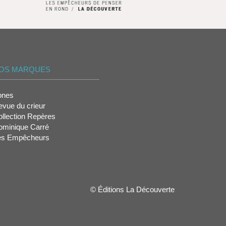
OS MARQUES
ones
vue du crieur
llection Repères
ominique Carré
es Empêcheurs
© Éditions La Découverte