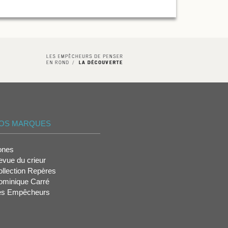
OS MARQUES
ones
vue du crieur
llection Repères
ominique Carré
es Empêcheurs