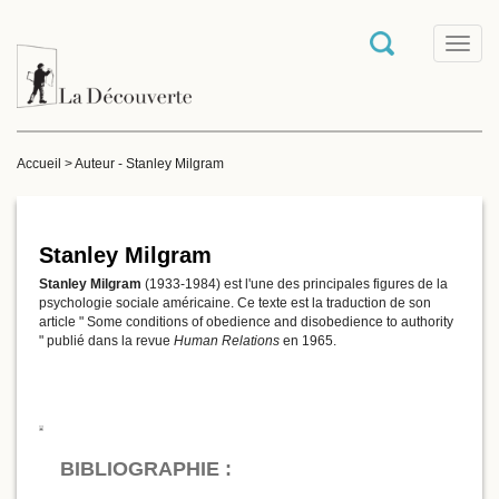
T
o
g
g
l
e
Accueil
>
Auteur - Stanley Milgram
n
a
v
i
g
Stanley Milgram
a
Stanley Milgram
(1933-1984) est l'une des principales figures de la
t
psychologie sociale américaine. Ce texte est la traduction de son
i
article " Some conditions of obedience and disobedience to authority
o
" publié dans la revue
Human Relations
en 1965.
n
BIBLIOGRAPHIE :