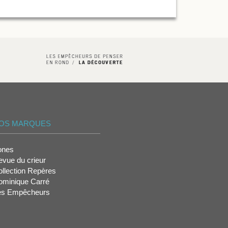
OS MARQUES
ones
vue du crieur
llection Repères
ominique Carré
es Empêcheurs