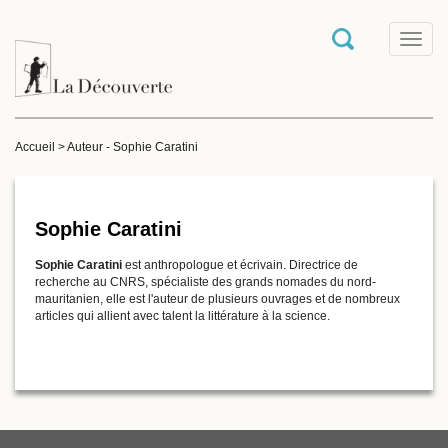
T
o
g
g
l
e
Accueil
>
Auteur - Sophie Caratini
n
a
v
i
g
Sophie Caratini
a
t
Sophie Caratini
est anthropologue et écrivain. Directrice de
i
recherche au CNRS, spécialiste des grands nomades du nord-
o
mauritanien, elle est l'auteur de plusieurs ouvrages et de nombreux
n
articles qui allient avec talent la littérature à la science.