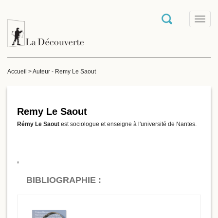
T
o
g
g
l
e
Accueil
>
Auteur - Remy Le Saout
n
a
v
i
g
Remy Le Saout
a
Rémy Le Saout
est sociologue et enseigne à l'université de Nantes.
t
i
o
n
BIBLIOGRAPHIE :