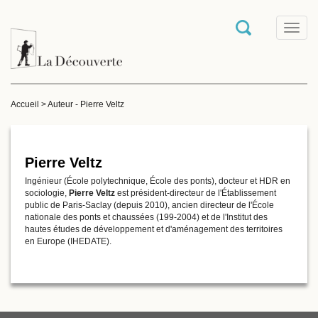
T
o
g
g
l
e
Accueil
>
Auteur - Pierre Veltz
n
a
v
i
g
Pierre Veltz
a
Ingénieur (École polytechnique, École des ponts), docteur et HDR en
t
sociologie,
Pierre Veltz
est président-directeur de l'Établissement
i
public de Paris-Saclay (depuis 2010), ancien directeur de l'École
o
nationale des ponts et chaussées (199-2004) et de l'Institut des
n
hautes études de développement et d'aménagement des territoires
en Europe (IHEDATE).