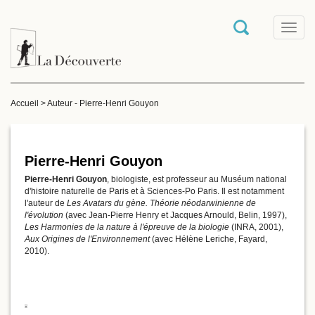
T
o
g
g
l
e
Accueil
>
Auteur - Pierre-Henri Gouyon
n
a
v
i
g
Pierre-Henri Gouyon
a
Pierre-Henri Gouyon
, biologiste, est professeur au Muséum national
t
d'histoire naturelle de Paris et à Sciences-Po Paris. Il est notamment
i
l'auteur de
Les Avatars du gène. Théorie néodarwinienne de
o
l'évolution
(avec Jean-Pierre Henry et Jacques Arnould, Belin, 1997),
n
Les Harmonies de la nature à l'épreuve de la biologie
(INRA, 2001),
Aux Origines de l'Environnement
(avec Hélène Leriche, Fayard,
2010).